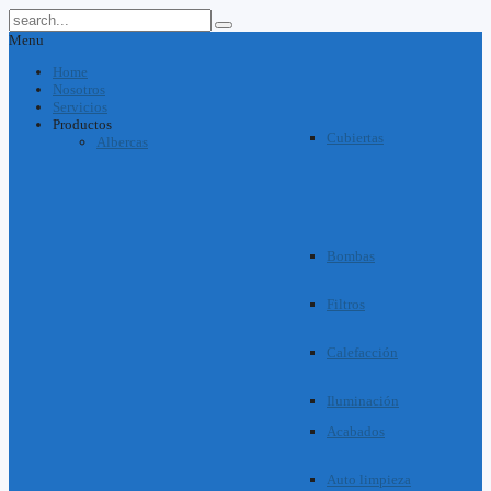
Menu
Home
Nosotros
Servicios
Productos
Cubiertas
Albercas
Bombas
Filtros
Calefacción
Iluminación
Acabados
Auto limpieza