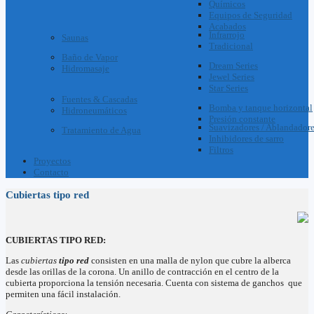
Químicos
Equipos de Seguridad
Acabados
Infrarrojo
Saunas
Tradicional
Baño de Vapor
Dream Series
Hidromasaje
Jewel Series
Star Series
Fuentes & Cascadas
Bomba y tanque horizontal
Hidroneumáticos
Presión constante
Suavizadores / Ablandador
Tratamiento de Agua
Inhibidores de sarro
Filtros
Proyectos
Contacto
Cubiertas tipo red
CUBIERTAS TIPO RED:
Las
cubiertas
tipo
red
consisten en una malla de nylon que cubre la alberca
desde las orillas de la corona. Un anillo de contracción en el centro de la
cubierta proporciona la tensión necesaria. Cuenta con sistema de ganchos que
permiten una fácil instalación.